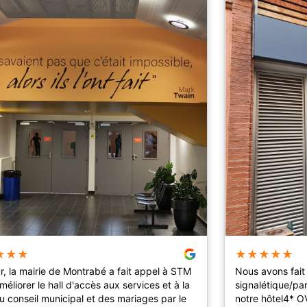
★
★
★
★
★
★
★
★
r, la mairie de Montrabé a fait appel à STM
Nous avons fait
méliorer le hall d'accès aux services et à la
signalétique/par
du conseil municipal et des mariages par le
notre hôtel4* O