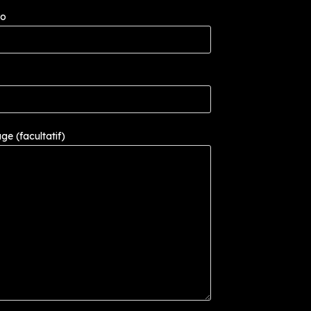
ro
e (facultatif)