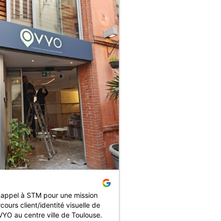
★
★
★
★
★
 appel à STM pour une mission
Nous avons récemment tr
cours client/identité visuelle de
l’installation d’une ensei
VYO au centre ville de Toulouse.
et nous sommes particuli