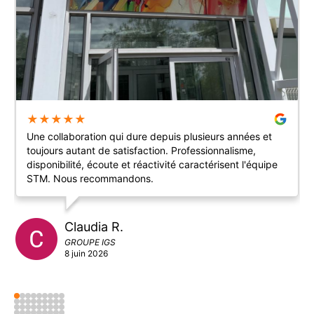
★
★
★
★
★
Bonjour, la mairie de Montrabé a fait appel à STM pour
améliorer le hall d'accès aux services et à la salle du
conseil municipal et des mariages par le création et la
pose d'une vitrophanie originale.
Totale satisfaction une fois de plus. Cette société est
réactive, professionnelle.
Nous sommes très satisfaits des résultats. et de
l'implication de toute l'équipe. Nous recommandons
cette société.
Annie A.