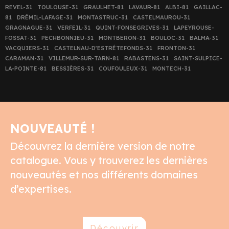
REVEL-31
TOULOUSE-31
GRAULHET-81
LAVAUR-81
ALBI-81
GAILLAC-
81
DRÉMIL-LAFAGE-31
MONTASTRUC-31
CASTELMAUROU-31
GRAGNAGUE-31
VERFEIL-31
QUINT-FONSEGRIVES-31
LAPEYROUSE-
FOSSAT-31
PECHBONNIEU-31
MONTBERON-31
BOULOC-31
BALMA-31
VACQUIERS-31
CASTELNAU-D’ESTRÉTEFONDS-31
FRONTON-31
CARAMAN-31
VILLEMUR-SUR-TARN-81
RABASTENS-31
SAINT-SULPICE-
LA-POINTE-81
BESSIÈRES-31
COUFOULEUX-31
MONTECH-31
NOUVEAUTÉ !
Découvrez la dernière version de notre
catalogue. Vous y trouverez les dernières
nouveautés et nos différents domaines
d’expertises.
Découvrir